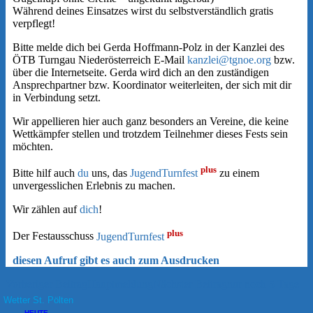
Während deines Einsatzes wirst du selbstverständlich gratis
verpflegt!
Bitte melde dich bei Gerda Hoffmann-Polz in der Kanzlei des
ÖTB Turngau Niederösterreich E-Mail
kanzlei@tgnoe.org
bzw.
über die Internetseite. Gerda wird dich an den zuständigen
Ansprechpartner bzw. Koordinator weiterleiten, der sich mit dir
in Verbindung setzt.
Wir appellieren hier auch ganz besonders an Vereine, die keine
Wettkämpfer stellen und trotzdem Teilnehmer dieses Fests sein
möchten.
plus
Bitte hilf auch
du
uns, das
JugendTurnfest
zu einem
unvergesslichen Erlebnis zu machen.
Wir zählen auf
dich
!
plus
Der Festausschuss
JugendTurnfest
diesen Aufruf gibt es auch zum Ausdrucken
Beitragsnavigation
Vorheriger Beitrag
Hauptmeldung
Nächster Beitrag
nur noch 5 Tage