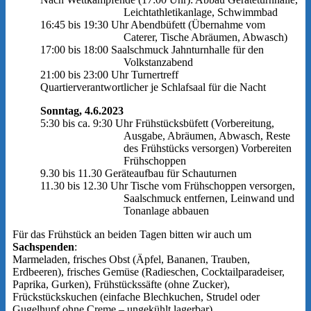
Leichtathletikanlage, Schwimmbad
16:45 bis 19:30 Uhr Abendbüfett (Übernahme vom
Caterer, Tische Abräumen, Abwasch)
17:00 bis 18:00 Saalschmuck Jahnturnhalle für den
Volkstanzabend
21:00 bis 23:00 Uhr Turnertreff
Quartierverantwortlicher je Schlafsaal für die Nacht
Sonntag, 4.6.2023
5:30 bis ca. 9:30 Uhr Frühstücksbüfett (Vorbereitung,
Ausgabe, Abräumen, Abwasch, Reste
des Frühstücks versorgen) Vorbereiten
Frühschoppen
9.30 bis 11.30 Geräteaufbau für Schauturnen
11.30 bis 12.30 Uhr Tische vom Frühschoppen versorgen,
Saalschmuck entfernen, Leinwand und
Tonanlage abbauen
Für das Frühstück an beiden Tagen bitten wir auch um
Sachspenden
:
Marmeladen, frisches Obst (Äpfel, Bananen, Trauben,
Erdbeeren), frisches Gemüse (Radieschen, Cocktailparadeiser,
Paprika, Gurken), Frühstückssäfte (ohne Zucker),
Frückstückskuchen (einfache Blechkuchen, Strudel oder
Gugelhupf ohne Creme – ungekühlt lagerbar)