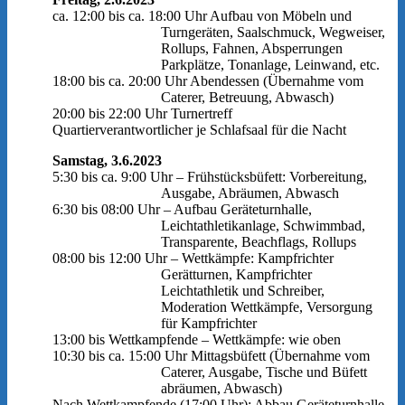
ca. 12:00 bis ca. 18:00 Uhr Aufbau von Möbeln und
Turngeräten, Saalschmuck, Wegweiser,
Rollups, Fahnen, Absperrungen
Parkplätze, Tonanlage, Leinwand, etc.
18:00 bis ca. 20:00 Uhr Abendessen (Übernahme vom
Caterer, Betreuung, Abwasch)
20:00 bis 22:00 Uhr Turnertreff
Quartierverantwortlicher je Schlafsaal für die Nacht
Samstag, 3.6.2023
5:30 bis ca. 9:00 Uhr – Frühstücksbüfett: Vorbereitung,
Ausgabe, Abräumen, Abwasch
6:30 bis 08:00 Uhr – Aufbau Geräteturnhalle,
Leichtathletikanlage, Schwimmbad,
Transparente, Beachflags, Rollups
08:00 bis 12:00 Uhr – Wettkämpfe: Kampfrichter
Gerätturnen, Kampfrichter
Leichtathletik und Schreiber,
Moderation Wettkämpfe, Versorgung
für Kampfrichter
13:00 bis Wettkampfende – Wettkämpfe: wie oben
10:30 bis ca. 15:00 Uhr Mittagsbüfett (Übernahme vom
Caterer, Ausgabe, Tische und Büfett
abräumen, Abwasch)
Nach Wettkampfende (17:00 Uhr): Abbau Geräteturnhalle,